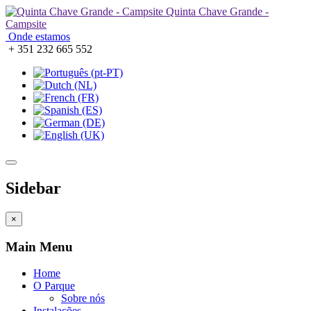
Quinta Chave Grande -
Campsite
Onde estamos
+ 351 232 665 552
Sidebar
×
Main Menu
Home
O Parque
Sobre nós
Instalações