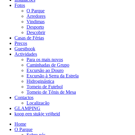
Fotos
O Parque
Arredores
Vindimas
Desporto
Descobrir
Casas de Férias
Preços
Guestbook
Actividades
Para os mais novos
Caminhadas de Grupo
Excursão ao Douro
Excursão à Serra da Estrela
Hidroginástica
Torneio de Futebol
Torneio de Ténis de Mesa
Contactos
Localização
GLAMPING
koop een stukje vrijheid
Home
O Parque
Sobre nós