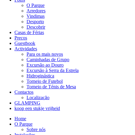
O Parque
Arredores
Vindimas
Desporto
Descobrir
Casas de Férias
Preços
Guestbook
Actividades
Para os mais novos
Caminhadas de Grupo
Excursão ao Douro
Excursão à Serra da Estrela
Hidroginástica
Torneio de Futebol
Torneio de Ténis de Mesa
Contactos
Localização
GLAMPING
koop een stukje vrijheid
Home
O Parque
Sobre nós
Instalações