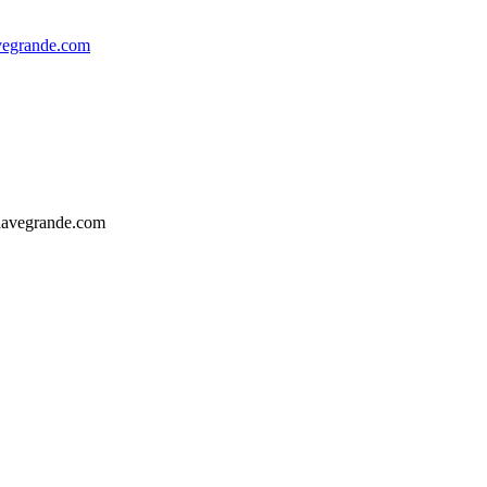
egrande.com
havegrande.com