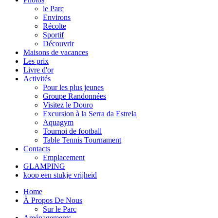
le Parc
Environs
Récolte
Sportif
Découvrir
Maisons de vacances
Les prix
Livre d'or
Activités
Pour les plus jeunes
Groupe Randonnées
Visitez le Douro
Excursion à la Serra da Estrela
Aquagym
Tournoi de football
Table Tennis Tournament
Contacts
Emplacement
GLAMPING
koop een stukje vrijheid
Home
À Propos De Nous
Sur le Parc
Aménagements