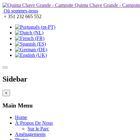
Quinta Chave Grande - Campsit
Où sommes-nous
+ 351 232 665 552
Sidebar
×
Main Menu
Home
À Propos De Nous
Sur le Parc
Aménagements
Photos